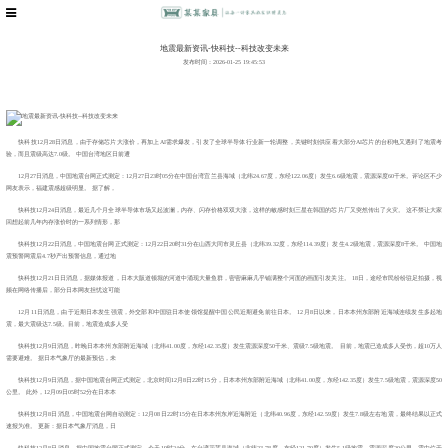
地震最新资讯-快科技--科技改变未来
发布时间：2026-01-25 19:45:53
快科技12月28日消息，由于存储芯片大涨价，再加上AI需求爆发，引发了全球半导体行业新一轮调整，关键时刻供应着大部分AI芯片的台积电又遇到了地震考
验，而且震级高达7.0级。 中国台湾地区日前遭
12月27日消息，中国地震台网正式测定：12月27日23时05分在中国台湾宜兰县海域（北纬24.67度，东经122.06度）发生6.6级地震，震源深度60千米。评论区不少
网友表示，福建震感超级明显。 据了解，
快科技12月24日消息，最近几个月全球半导体市场又起波澜，内存、闪存价格双双大涨，这样的敏感时刻三星在韩国的芯片厂又突然传出了火灾。 这不禁让大家
回想起前几年内存涨价时的一系列情形，那
快科技12月22日消息，中国地震台网正式测定：12月22日20时31分在山西大同市灵丘县（北纬39.32度，东经114.39度）发生4.2级地震，震源深度8千米。 中国地
震预警网震后4.7秒产出预警信息，通过地
快科技12月21日日消息，据媒体报道，日本大阪道顿堀的河道中涌现大量鱼群，密密麻麻几乎铺满整个河面的画面引发关注。 18日，途经市民纷纷驻足拍摄，视
频在网络传播后，部分日本网友担忧这可能
12月11日消息，由于近期日本发生强震，外交部和中国驻日本使领馆提醒中国公民近期避免前往日本。 12月8日以来，日本本州东部附近海域连续发生多起地
震，最大震级达7.5级。目前，地震造成多人受
快科技12月9日消息，昨晚日本本州东部附近海域（北纬41.00度，东经142.35度）发生震源深度50千米、震级7.5级地震。 目前，地震已造成多人受伤，超10万人
需要避难。 据日本气象厅的最新预估，未
快科技12月9日消息，据中国地震台网正式测定，北京时间12月8日22时15分，日本本州东部附近海域（北纬41.00度，东经142.35度）发生7.5级地震，震源深度50
公里。 此外，12月09日05时52分在日本本
快科技12月8日消息，中国地震台网自动测定：12月08日22时15分在日本本州东岸近海附近（北纬40.96度，东经142.59度）发生7.8级左右地震，最终结果以正式
速报为准。 更新：据日本气象厅消息，日
快科技12月8日消息，据中国地震台网正式测定，今天19时24分，在台湾花莲县海域（北纬23.78度，东经121.70度）发生5.1级地震，震源深度20公里，震中位于